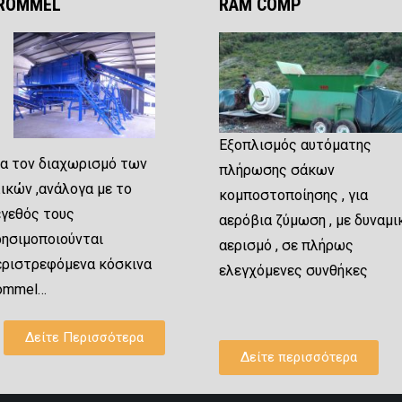
ROMMEL
RAM COMP
Εξοπλισμός αυτόματης
ια τον διαχωρισμό των
πλήρωσης σάκων
ικών ,ανάλογα με το
κομποστοποίησης , για
έγεθός τους
αερόβια ζύμωση , με δυναμι
ρησιμοποιούνται
αερισμό , σε πλήρως
εριστρεφόμενα κόσκινα
ελεγχόμενες συνθήκες
rommel…
Δείτε Περισσότερα
Δείτε περισσότερα