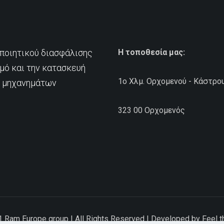
ποιητικού διασφάλισης
Η τοποθεσία μας:
σμό και την κατασκευή
1ο Χλμ. Ορχομενού - Κάστρο
ι μηχανημάτων
323 00 Ορχομενός
 Ram Europe group | All Rights Reserved | Developed by Feel 