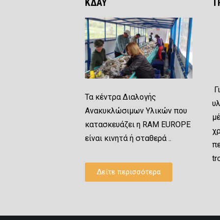
ΚΔΑΥ
T
Γ
Τα κέντρα Διαλογής
υλ
Ανακυκλώσιμων Υλικών που
μ
κατασκευάζει η RAM EUROPE
χ
είναι κινητά ή σταθερά ..
π
t
Δείτε περισσότερα