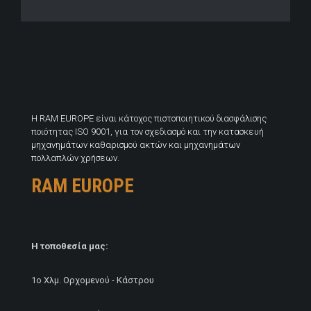
H RAM EUROPE είναι κάτοχος πιστοποιητικού διασφάλισης
ποιότητας ISO 9001, για τον σχεδιασμό και την κατασκευή
μηχανημάτων καθαρισμού ακτών και μηχανημάτων
πολλαπλών χρήσεων.
RAM EUROPE
Η τοποθεσία μας:
1ο Χλμ. Ορχομενού - Κάστρου