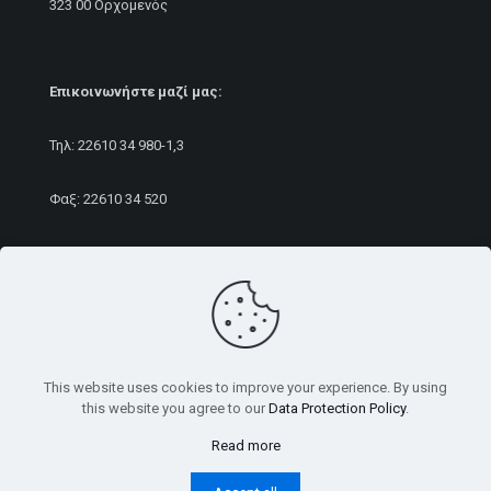
323 00 Ορχομενός
Επικοινωνήστε μαζί μας:
Τηλ:
22610 34 980
-1,3
Φαξ: 22610 34 520
E-mail:
sales@rameurope.com
This website uses cookies to improve your experience. By using
this website you agree to our
Data Protection Policy
.
© 2021 Ram Europe group | All Rights Reserved | Developed
by Feel the Web
Read more