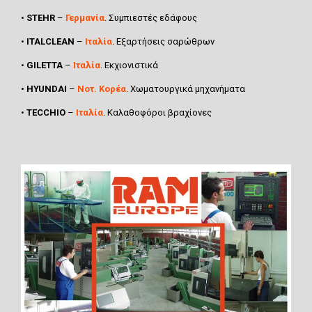
•
STEHR
–
Γερμανία
. Συμπιεστές εδάφους
•
ITALCLEAN
–
Ιταλία
. Εξαρτήσεις σαρώθρων
•
GILETTA
–
Ιταλία
. Εκχιονιστικά
•
HYUNDAI
–
Νοτ. Κορέα
. Χωματουργικά μηχανήματα
•
TECCHIO
–
Ιταλία
. Καλαθοφόροι βραχίονες