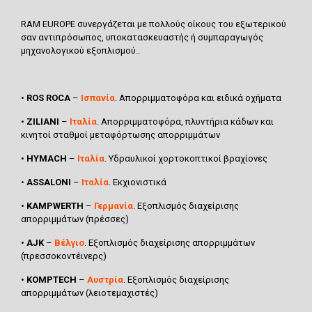
RAM EUROPE συνεργάζεται με πολλούς οίκους του εξωτερικού
σαν αντιπρόσωπος, υποκατασκευαστής ή συμπαραγωγός
μηχανολογικού εξοπλισμού..
•
ROS ROCA
–
Ισπανία
. Απορριμματοφόρα και ειδικά οχήματα
•
ZILIANI
–
Ιταλία
. Απορριμματοφόρα, πλυντήρια κάδων και
κινητοί σταθμοί μεταφόρτωσης απορριμμάτων
•
HYMACH
–
Ιταλία
. Υδραυλικοί χορτοκοπτικοί βραχίονες
•
ASSALONI
–
Ιταλία
. Εκχιονιστικά
•
KAMPWERTH
–
Γερμανία
. Εξοπλισμός διαχείρισης
απορριμμάτων (πρέσσες)
•
AJK
–
Βέλγιο
. Εξοπλισμός διαχείρισης απορριμμάτων
(πρεσσοκοντέινερς)
•
KOMPTECH
–
Αυστρία
. Εξοπλισμός διαχείρισης
απορριμμάτων (λειοτεμαχιστές)