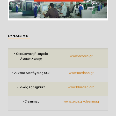
ΣΥΝΔΕΣΜΟΙ
•
Οικολογική Εταιρεία
www.ecorec.gr
Ανακύκλωσης
•
Δίκτυο Μεσόγειος SOS
www.medsos.gr
•
Γαλάζιες Σημαίες
www.blueflag.org
•
Cleanmag
www.teipir.gr/cleanmag