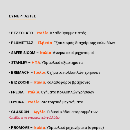
ΣΥΝΕΡΓΑΣΙΕΣ
•
PEZZOLATO
–
Ιταλία
. Κλαδοθρυμματιστές
•
PLUMETTAZ
–
Ελβετία
. Εξοπλισμός διαχείρισης καλωδίων
•
SAFER SICOM
–
Ιταλία
. Ανυψωτικοί μηχανισμοί
•
STANLEY
–
ΗΠΑ
. Υδραυλικά εξαρτήματα
•
BREMACH
–
Ιταλία
. Οχήματα πολλαπλών χρήσεων
•
BIZZOCHI
–
Ιταλία
. Καλαθοφόροι βραχίονες
•
FRESIA
–
Ιταλία
. Οχήματα πολλαπλών χρήσεων
•
HYDRA
–
Ιταλία
. Διατρητικά μηχανήματα
•
GLASDON
–
Αγγλία
. Ειδικοί κάδοι απορριμμάτων.
Κατεβάστε το ενημερωτικό φυλλάδιο.
•
PROMOVE
–
Ιταλία
. Υδραυλικά μηχανήματα (σφύρες)