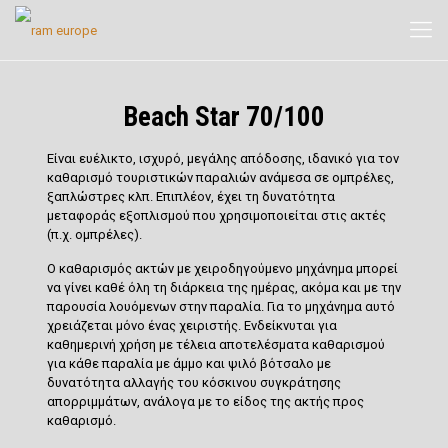
Beach Star 70/100
Είναι
ευέλικτo, ισχυρό, μεγάλης απόδοσης
, ιδανικό για τον
καθαρισμό τουριστικών παραλιών
ανάμεσα σε ομπρέλες,
ξαπλώστρες
κλπ. Επιπλέον, έχει τη δυνατότητα
μεταφοράς εξοπλισμού που χρησιμοποιείται στις ακτές
(π.χ. ομπρέλες).
Ο καθαρισμός ακτών με χειροδηγούμενο μηχάνημα μπορεί
να γίνει καθέ όλη τη διάρκεια της ημέρας, ακόμα και με την
παρουσία λουόμενων στην παραλία. Για το μηχάνημα αυτό
χρειάζεται μόνο ένας χειριστής. Ενδείκνυται για
καθημερινή χρήση με τέλεια αποτελέσματα καθαρισμού
για
κάθε παραλία με άμμο και ψιλό βότσαλο με
δυνατότητα αλλαγής του κόσκινου συγκράτησης
απορριμμάτων, ανάλογα με το είδος της ακτής προς
καθαρισμό.