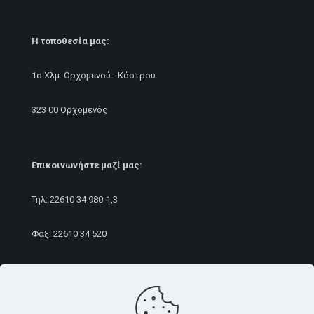
Η τοποθεσία μας:
1ο Χλμ. Ορχομενού - Κάστρου
323 00 Ορχομενός
Επικοινωνήστε μαζί μας:
Τηλ:
22610 34 980
-1,3
Φαξ: 22610 34 520
E-mail:
sales@rameurope.com