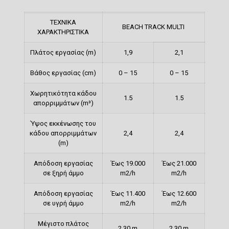
ΤΕΧΝΙΚΑ
BEACH TRACK MULTI
ΧΑΡΑΚΤΗΡΙΣΤΙΚΑ
Πλάτος εργασίας (m)
1,9
2,1
Βάθος εργασίας (cm)
0 – 15
0 – 15
Χωρητικότητα κάδου
1.5
1.5
απορριμμάτων (m³)
Ύψος εκκένωσης του
κάδου απορριμμάτων
2,4
2,4
(m)
Απόδοση εργασίας
Έως 19.000
Έως 21.000
σε ξηρή άμμο
m2/h
m2/h
Απόδοση εργασίας
Έως 11.400
Έως 12.600
σε υγρή άμμο
m2/h
m2/h
Μέγιστο πλάτος
2,30 m
2,30 m