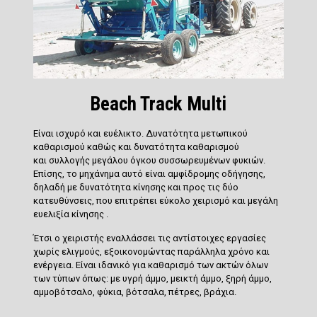
Beach Track Multi
Είναι
ισχυρό και ευέλικτο
.
Δυνατότητα μετωπικού
καθαρισμού
καθώς και δυνατότητα καθαρισμού
και
συλλογής μεγάλου όγκου συσσωρευμένων φυκιών
.
Επίσης, το μηχάνημα αυτό είναι
αμφίδρομης οδήγησης,
δηλαδή με δυνατότητα κίνησης και προς τις δύο
κατευθύνσεις
, που επιτρέπει εύκολο χειρισμό και μεγάλη
ευελιξία κίνησης .
Έτσι ο χειριστής
εναλλάσσει τις αντίστοιχες εργασίες
χωρίς ελιγμούς, εξοικονομώντας παράλληλα χρόνο και
ενέργεια
. Είναι ιδανικό για καθαρισμό των ακτών όλων
των τύπων όπως:
με υγρή άμμο, μεικτή άμμο, ξηρή άμμο,
αμμοβότσαλο, φύκια, βότσαλα, πέτρες, βράχια
.