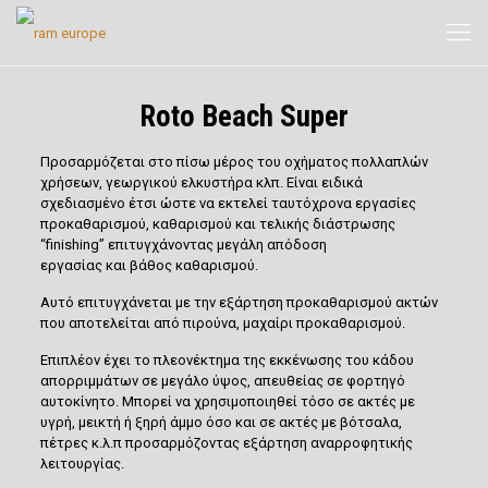
Roto Beach Super
Προσαρμόζεται στο πίσω μέρος του οχήματος πολλαπλών
χρήσεων, γεωργικού ελκυστήρα κλπ. Είναι ειδικά
σχεδιασμένο έτσι ώστε να εκτελεί
ταυτόχρονα εργασίες
προκαθαρισμού, καθαρισμού και τελικής διάστρωσης
“finishing”
επιτυγχάνοντας
μεγάλη απόδοση
εργασίας
και
βάθος καθαρισμού
.
Αυτό επιτυγχάνεται με την εξάρτηση προκαθαρισμού ακτών
που αποτελείται από πιρούνα, μαχαίρι προκαθαρισμού.
Επιπλέον έχει το πλεονέκτημα της εκκένωσης του κάδου
απορριμμάτων σε μεγάλο ύψος, απευθείας σε φορτηγό
αυτοκίνητο. Μπορεί να χρησιμοποιηθεί τόσο σε ακτές με
υγρή, μεικτή ή ξηρή άμμο όσο και σε ακτές με βότσαλα,
πέτρες κ.λ.π προσαρμόζοντας εξάρτηση αναρροφητικής
λειτουργίας.