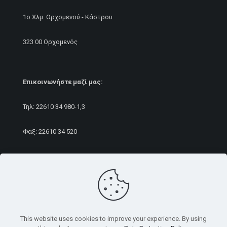
1ο Χλμ. Ορχομενού - Κάστρου
323 00 Ορχομενός
Επικοινωνήστε μαζί μας:
Τηλ:
22610 34 980
-1,3
Φαξ: 22610 34 520
E-mail:
sales@rameurope.com
This website uses cookies to improve your experience. By using