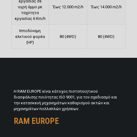
εργασίας σε
υγρή άμμο με
‘Εως 12.000 m2/h
‘Εως 14.000 m2/h
ταχύτητα
εργασίας 6 Km/h
Ιπποδύναμη
ελκτικού φορέα
80 (4WD)
80 (4WD)
(ΗΡ)
H RAM EUROPE είναι κάτοχος πιστοποιητικού
διασφάλισης ποιότητας ISO 9001, για τον σχεδιασμό και
την κατασκευή μηχανημάτων καθαρισμού ακτών και
μηχανημάτων πολλαπλών χρήσεων.
RAM EUROPE