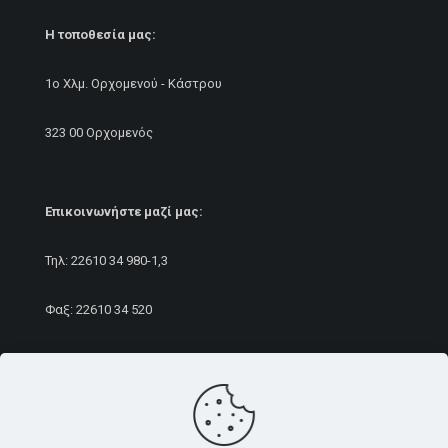
Η τοποθεσία μας:
1ο Χλμ. Ορχομενού - Κάστρου
323 00 Ορχομενός
Επικοινωνήστε μαζί μας:
Τηλ:
22610 34 980
-1,3
Φαξ: 22610 34 520
E-mail:
sales@rameurope.com