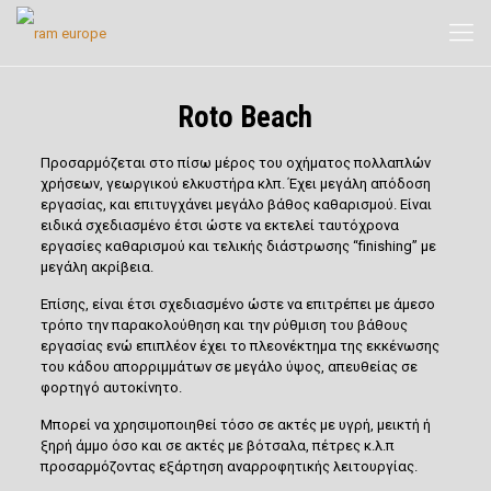
Roto Beach
Προσαρμόζεται στο πίσω μέρος του οχήματος πολλαπλών
χρήσεων, γεωργικού ελκυστήρα κλπ. Έχει
μεγάλη απόδοση
εργασίας
, και επιτυγχάνει
μεγάλο βάθος καθαρισμού
. Είναι
ειδικά σχεδιασμένο έτσι ώστε να εκτελεί
ταυτόχρονα
εργασίες καθαρισμού και τελικής διάστρωσης “finishing”
με
μεγάλη ακρίβεια.
Επίσης, είναι έτσι σχεδιασμένο ώστε να επιτρέπει με άμεσο
τρόπο την
παρακολούθηση και την ρύθμιση του βάθους
εργασίας
ενώ επιπλέον έχει το πλεονέκτημα της εκκένωσης
του κάδου απορριμμάτων σε μεγάλο ύψος, απευθείας σε
φορτηγό αυτοκίνητο.
Μπορεί να χρησιμοποιηθεί τόσο σε ακτές με υγρή, μεικτή ή
ξηρή άμμο όσο και σε ακτές με βότσαλα, πέτρες κ.λ.π
προσαρμόζοντας εξάρτηση αναρροφητικής λειτουργίας.